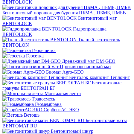
BENTOLOCK
Бентонитовый порошок для бурения ПБМА , ПБМБ, ПМБВ
Бентонитовый мат
BENTOLOCK
Гидропрокладка
BENTOLOCK
Тканый геотекстиль
BENTOLON
Георешётка
Геосетка
Дренажный мат DM-GEO
Противоэрозионный мат
Биомат Agro-GEO
Бентолок-композит Теплонит
Бентонитовые
гранулы БЕНТОГРАН БГ
Монтажная лента
Травосмесь
Геомембрана
СорбентАС ЭКО
Ветошь
Бентонитовые маты
BENTOMAT RU
Бентонитовый шнур