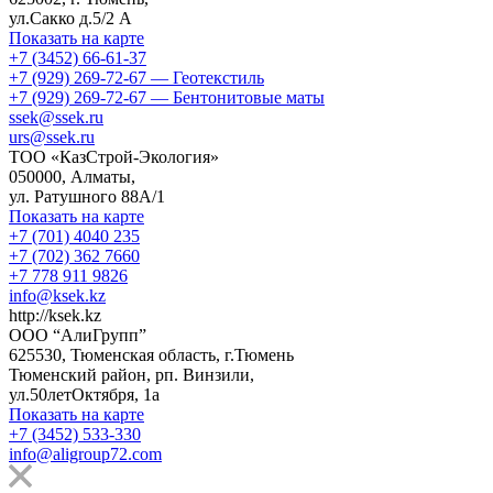
ул.Сакко д.5/2 А
Показать на карте
+7 (3452) 66-61-37
+7 (929) 269-72-67 — Геотекстиль
+7 (929) 269-72-67 — Бентонитовые маты
ssek@ssek.ru
urs@ssek.ru
ТОО «КазСтрой-Экология»
050000, Алматы,
ул. Ратушного 88А/1
Показать на карте
+7 (701) 4040 235
+7 (702) 362 7660
+7 778 911 9826
info@ksek.kz
http://ksek.kz
ООО “АлиГрупп”
625530, Тюменская область, г.Тюмень
Тюменский район, рп. Винзили,
ул.50летОктября, 1а
Показать на карте
+7 (3452) 533-330
info@aligroup72.com