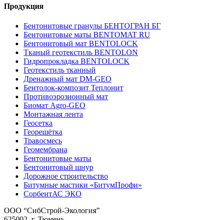
Продукция
Бентонитовые гранулы БЕНТОГРАН БГ
Бентонитовые маты BENTOMAT RU
Бентонитовый мат BENTOLOCK
Тканый геотекстиль BENTOLON
Гидропрокладка BENTOLOCK
Геотекстиль тканный
Дренажный мат DM-GEO
Бентолок-композит Теплонит
Противоэрозионный мат
Биомат Agro-GEO
Монтажная лента
Геосетка
Георешётка
Травосмесь
Геомембрана
Бентонитовые маты
Бентонитовый шнур
Дорожное строительство
Битумные мастики «БитумПрофи»
СорбентАС ЭКО
ООО “СибСтрой-Экология”
625002
, г.
Тюмень
,