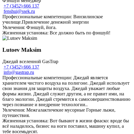
Фэншуй менеджер
+7 (3452) 666 137
fenshui@ssek.ru
Профессиональные компетенции: Винзилинское
училище.Привлечение денежной энергии
Увлечения: Фэншуй, йога.
Жизненная установка: Все должно быть по фэншуй!
Lutoev Maksim
Джедай вселенной GasTrap
+7 (3452) 666 137
info@gastrap.ru
Профессиональные компетенции: Джедай является
хранителем чистого воздуха на полигоне. Джедай использует
свои знания для защиты воздуха. Джедай уважает любые
формы жизни. Джедай служит другим, а не правит ими, на
благо экологии. Джедай стремится к самосовершенствованию
через познание и внедрение технологии..
Увлечения: Межгалактичекие мусорные Горные лыжи,
путешествия.
Жизненная установка: Вот бывают в жизни фиаско: вроде бы
всё наладилось, бизнес на ноги поставил, машину купил, а
тебе восемьдесят.