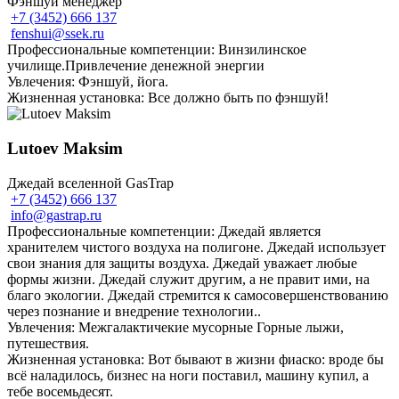
Фэншуй менеджер
+7 (3452) 666 137
fenshui@ssek.ru
Профессиональные компетенции: Винзилинское
училище.Привлечение денежной энергии
Увлечения: Фэншуй, йога.
Жизненная установка: Все должно быть по фэншуй!
Lutoev Maksim
Джедай вселенной GasTrap
+7 (3452) 666 137
info@gastrap.ru
Профессиональные компетенции: Джедай является
хранителем чистого воздуха на полигоне. Джедай использует
свои знания для защиты воздуха. Джедай уважает любые
формы жизни. Джедай служит другим, а не правит ими, на
благо экологии. Джедай стремится к самосовершенствованию
через познание и внедрение технологии..
Увлечения: Межгалактичекие мусорные Горные лыжи,
путешествия.
Жизненная установка: Вот бывают в жизни фиаско: вроде бы
всё наладилось, бизнес на ноги поставил, машину купил, а
тебе восемьдесят.