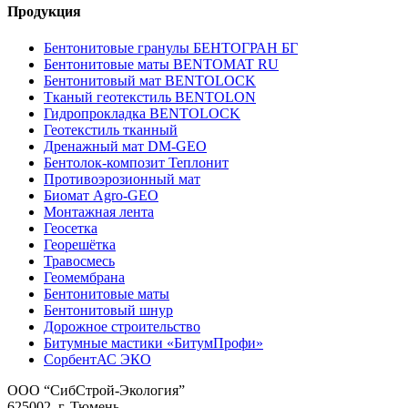
Продукция
Бентонитовые гранулы БЕНТОГРАН БГ
Бентонитовые маты BENTOMAT RU
Бентонитовый мат BENTOLOCK
Тканый геотекстиль BENTOLON
Гидропрокладка BENTOLOCK
Геотекстиль тканный
Дренажный мат DM-GEO
Бентолок-композит Теплонит
Противоэрозионный мат
Биомат Agro-GEO
Монтажная лента
Геосетка
Георешётка
Травосмесь
Геомембрана
Бентонитовые маты
Бентонитовый шнур
Дорожное строительство
Битумные мастики «БитумПрофи»
СорбентАС ЭКО
ООО “СибСтрой-Экология”
625002
, г.
Тюмень
,