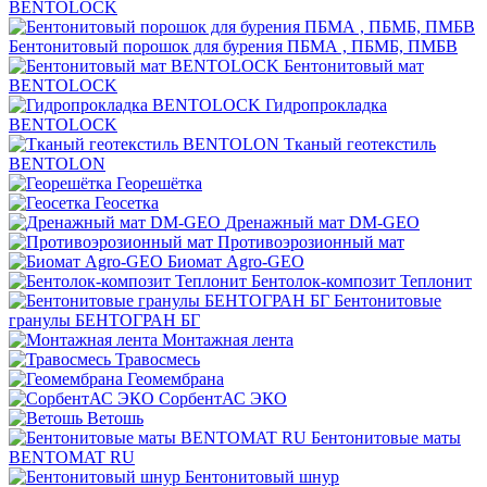
BENTOLOCK
Бентонитовый порошок для бурения ПБМА , ПБМБ, ПМБВ
Бентонитовый мат
BENTOLOCK
Гидропрокладка
BENTOLOCK
Тканый геотекстиль
BENTOLON
Георешётка
Геосетка
Дренажный мат DM-GEO
Противоэрозионный мат
Биомат Agro-GEO
Бентолок-композит Теплонит
Бентонитовые
гранулы БЕНТОГРАН БГ
Монтажная лента
Травосмесь
Геомембрана
СорбентАС ЭКО
Ветошь
Бентонитовые маты
BENTOMAT RU
Бентонитовый шнур