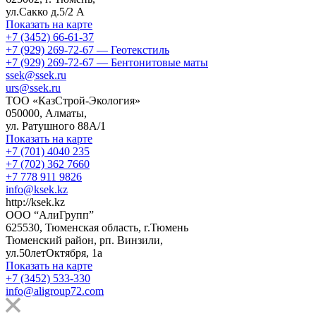
ул.Сакко д.5/2 А
Показать на карте
+7 (3452) 66-61-37
+7 (929) 269-72-67 — Геотекстиль
+7 (929) 269-72-67 — Бентонитовые маты
ssek@ssek.ru
urs@ssek.ru
ТОО «КазСтрой-Экология»
050000, Алматы,
ул. Ратушного 88А/1
Показать на карте
+7 (701) 4040 235
+7 (702) 362 7660
+7 778 911 9826
info@ksek.kz
http://ksek.kz
ООО “АлиГрупп”
625530, Тюменская область, г.Тюмень
Тюменский район, рп. Винзили,
ул.50летОктября, 1а
Показать на карте
+7 (3452) 533-330
info@aligroup72.com