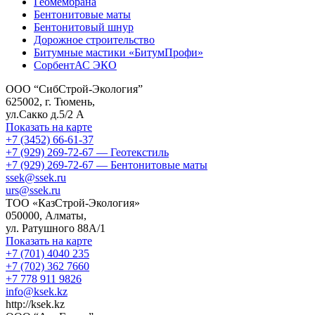
Геомембрана
Бентонитовые маты
Бентонитовый шнур
Дорожное строительство
Битумные мастики «БитумПрофи»
СорбентАС ЭКО
ООО “СибСтрой-Экология”
625002
, г.
Тюмень
,
ул.Сакко д.5/2 А
Показать на карте
+7 (3452) 66-61-37
+7 (929) 269-72-67 — Геотекстиль
+7 (929) 269-72-67 — Бентонитовые маты
ssek@ssek.ru
urs@ssek.ru
ТОО «КазСтрой-Экология»
050000, Алматы,
ул. Ратушного 88А/1
Показать на карте
+7 (701) 4040 235
+7 (702) 362 7660
+7 778 911 9826
info@ksek.kz
http://ksek.kz