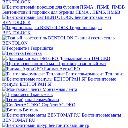
BENTOLOCK
Бентонитовый порошок для бурения ПБМА , ПБМБ, ПМБВ
Бентонитовый мат
BENTOLOCK
Гидропрокладка
BENTOLOCK
Тканый геотекстиль
BENTOLON
Георешётка
Геосетка
Дренажный мат DM-GEO
Противоэрозионный мат
Биомат Agro-GEO
Бентолок-композит Теплонит
Бентонитовые
гранулы БЕНТОГРАН БГ
Монтажная лента
Травосмесь
Геомембрана
СорбентАС ЭКО
Ветошь
Бентонитовые маты
BENTOMAT RU
Бентонитовый шнур