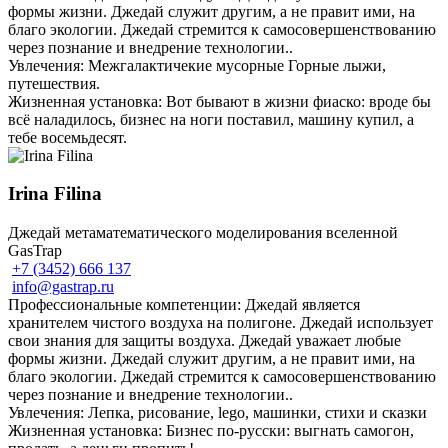
формы жизни. Джедай служит другим, а не правит ими, на
благо экологии. Джедай стремится к самосовершенствованию
через познание и внедрение технологии..
Увлечения: Межгалактичекие мусорные Горные лыжи,
путешествия.
Жизненная установка: Вот бывают в жизни фиаско: вроде бы
всё наладилось, бизнес на ноги поставил, машину купил, а
тебе восемьдесят.
Irina Filina
Джедай метаматематического моделирования вселенной
GasTrap
+7 (3452) 666 137
info@gastrap.ru
Профессиональные компетенции: Джедай является
хранителем чистого воздуха на полигоне. Джедай использует
свои знания для защиты воздуха. Джедай уважает любые
формы жизни. Джедай служит другим, а не правит ими, на
благо экологии. Джедай стремится к самосовершенствованию
через познание и внедрение технологии..
Увлечения: Лепка, рисование, lego, машинки, стихи и сказки
Жизненная установка: Бизнес по-русски: выгнать самогон,