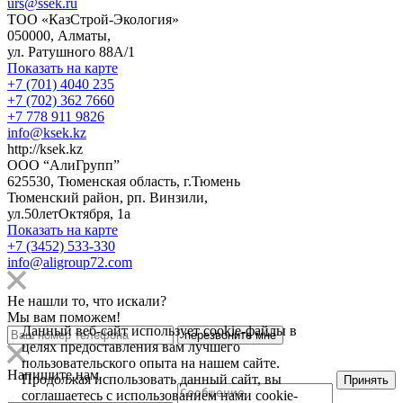
urs@ssek.ru
ТОО «КазСтрой-Экология»
050000, Алматы,
ул. Ратушного 88А/1
Показать на карте
+7 (701) 4040 235
+7 (702) 362 7660
+7 778 911 9826
info@ksek.kz
http://ksek.kz
ООО “АлиГрупп”
625530, Тюменская область, г.Тюмень
Тюменский район, рп. Винзили,
ул.50летОктября, 1а
Показать на карте
+7 (3452) 533-330
info@aligroup72.com
Не нашли то, что искали?
Мы вам поможем!
Данный веб-сайт использует cookie-файлы в
целях предоставления вам лучшего
пользовательского опыта на нашем сайте.
Напишите нам
Продолжая использовать данный сайт, вы
Принять
соглашаетесь с использованием нами cookie-