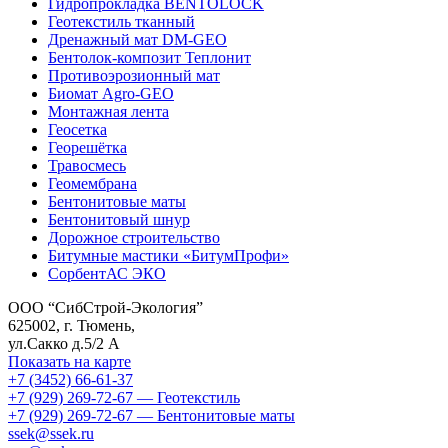
Гидропрокладка BENTOLOCK
Геотекстиль тканный
Дренажный мат DM-GEO
Бентолок-композит Теплонит
Противоэрозионный мат
Биомат Agro-GEO
Монтажная лента
Геосетка
Георешётка
Травосмесь
Геомембрана
Бентонитовые маты
Бентонитовый шнур
Дорожное строительство
Битумные мастики «БитумПрофи»
СорбентАС ЭКО
ООО “СибСтрой-Экология”
625002
, г.
Тюмень
,
ул.Сакко д.5/2 А
Показать на карте
+7 (3452) 66-61-37
+7 (929) 269-72-67 — Геотекстиль
+7 (929) 269-72-67 — Бентонитовые маты
ssek@ssek.ru