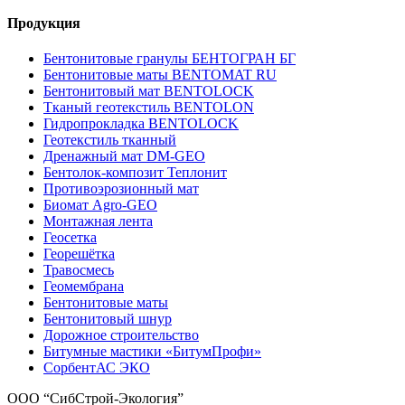
Продукция
Бентонитовые гранулы БЕНТОГРАН БГ
Бентонитовые маты BENTOMAT RU
Бентонитовый мат BENTOLOCK
Тканый геотекстиль BENTOLON
Гидропрокладка BENTOLOCK
Геотекстиль тканный
Дренажный мат DM-GEO
Бентолок-композит Теплонит
Противоэрозионный мат
Биомат Agro-GEO
Монтажная лента
Геосетка
Георешётка
Травосмесь
Геомембрана
Бентонитовые маты
Бентонитовый шнур
Дорожное строительство
Битумные мастики «БитумПрофи»
СорбентАС ЭКО
ООО “СибСтрой-Экология”