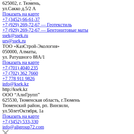
625002
, г.
Тюмень
,
ул.Сакко д.5/2 А
Показать на карте
+7 (3452) 66-61-37
+7 (929) 269-72-67 — Геотекстиль
+7 (929) 269-72-67 — Бентонитовые маты
ssek@ssek.ru
urs@ssek.ru
ТОО «КазСтрой-Экология»
050000, Алматы,
ул. Ратушного 88А/1
Показать на карте
+7 (701) 4040 235
+7 (702) 362 7660
+7 778 911 9826
info@ksek.kz
http://ksek.kz
ООО “АлиГрупп”
625530, Тюменская область, г.Тюмень
Тюменский район, рп. Винзили,
ул.50летОктября, 1а
Показать на карте
+7 (3452) 533-330
info@aligroup72.com