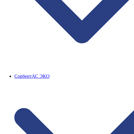
СорбентАС ЭКО