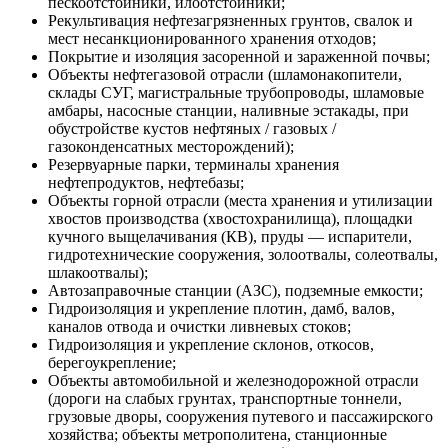
пескоотстойники, илоотстойники;
Рекультивация нефтезагрязненных грунтов, свалок и
мест несанкционированного хранения отходов;
Покрытие и изоляция засоренной и зараженной почвы;
Объекты нефтегазовой отрасли (шламонакопители,
склады СУГ, магистральные трубопроводы, шламовые
амбары, насосные станции, наливные эстакады, при
обустройстве кустов нефтяных / газовых /
газоконденсатных месторождений);
Резервуарные парки, терминалы хранения
нефтепродуктов, нефтебазы;
Объекты горной отрасли (места хранения и утилизации
хвостов производства (хвостохранилища), площадки
кучного выщелачивания (КВ), пруды — испарители,
гидротехнические сооружения, золоотвалы, солеотвалы,
шлакоотвалы);
Автозаправочные станции (АЗС), подземные емкости;
Гидроизоляция и укрепление плотин, дамб, валов,
каналов отвода и очистки ливневых стоков;
Гидроизоляция и укрепление склонов, откосов,
берегоукрепление;
Объекты автомобильной и железнодорожной отрасли
(дороги на слабых грунтах, транспортные тоннели,
грузовые дворы, сооружения путевого и пассажирского
хозяйства; объекты метрополитена, станционные