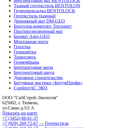
Бентонитовый мат BENTOLOCK
Тканый геотекстиль BENTOLON
Гидропрокладка BENTOLOCK
Геотекстиль тканный
Дренажный мат DM-GEO
Бентолок-композит Теплонит
Противоэрозионный мат
Биомат Agro-GEO
Монтажная лента
Геосетка
Георешётка
Травосмесь
Геомембрана
Бентонитовые маты
Бентонитовый шнур
Дорожное строительство
Битумные мастики «БитумПрофи»
СорбентАС ЭКО
ООО “СибСтрой-Экология”
625002
, г.
Тюмень
,
ул.Сакко д.5/2 А
Показать на карте
+7 (3452) 66-61-37
+7 (929) 269-72-67 — Геотекстиль