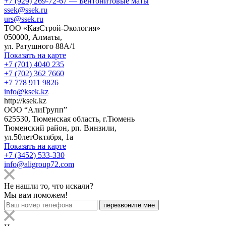
+7 (929) 269-72-67 — Бентонитовые маты
ssek@ssek.ru
urs@ssek.ru
ТОО «КазСтрой-Экология»
050000, Алматы,
ул. Ратушного 88А/1
Показать на карте
+7 (701) 4040 235
+7 (702) 362 7660
+7 778 911 9826
info@ksek.kz
http://ksek.kz
ООО “АлиГрупп”
625530, Тюменская область, г.Тюмень
Тюменский район, рп. Винзили,
ул.50летОктября, 1а
Показать на карте
+7 (3452) 533-330
info@aligroup72.com
Не нашли то, что искали?
Мы вам поможем!