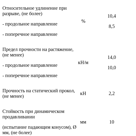
Относительное удлинение при
разрыве, (не более)
10,4
%
- продольное направление
8,5
- поперечное направление
Предел прочности на растяжение,
(не менее)
14,0
кН/м
- продольное направление
10,0
- поперечное направление
Прочность на статический прокол,
кН
2,2
(не менее)
Стойкость при динамическом
продавливании
мм
10
(испытание падающим конусом), Ø
мм, (не более)